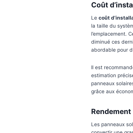
Coût d’inst
Le
coût d’install
la taille du systè
l’emplacement. Ce
diminué ces derni
abordable pour 
Il est recommandé
estimation préci
panneaux solaires
grâce aux économ
Rendement é
Les panneaux sol
convertir une gran