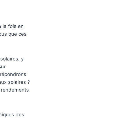
la fois en
ous que ces
solaires, y
sur
 répondrons
ux solaires ?
es rendements
omiques des