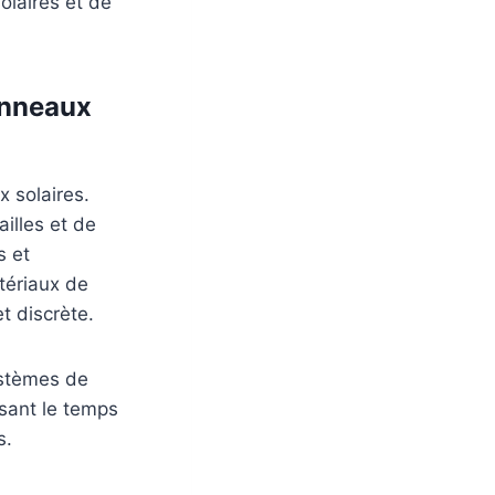
olaires et de
anneaux
x solaires.
illes et de
s et
tériaux de
et discrète.
ystèmes de
isant le temps
s.