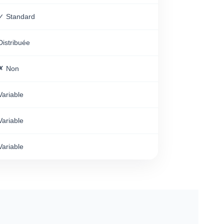
✓ Standard
Distribuée
✗ Non
Variable
Variable
Variable