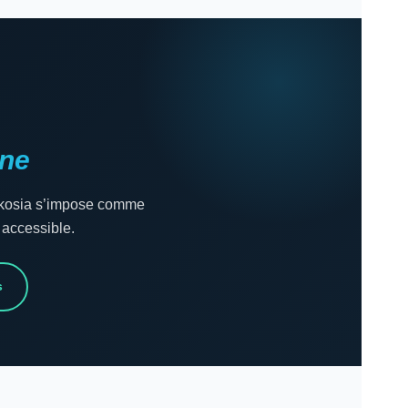
gne
. Ekosia s’impose comme
 accessible.
s