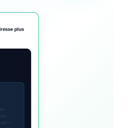
dresse plus
os
ines
vant —