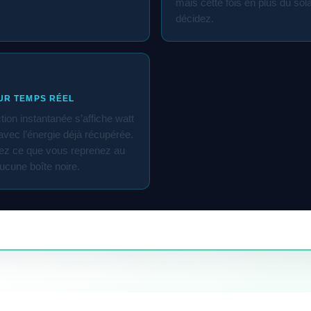
mais cette fois en plus du sol
décidez.
UR TEMPS RÉEL
tion instantanée s’affiche watt
 avec l’énergie déjà récupérée.
ez ce que vous reprenez au
ucune boîte noire.