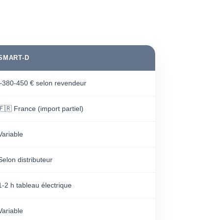
SMART-D
~380-450 € selon revendeur
🇫🇷 France (import partiel)
Variable
Selon distributeur
1-2 h tableau électrique
Variable