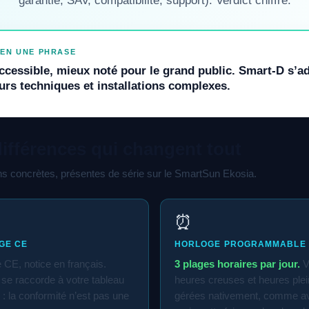
garantie, SAV, compatibilité, support). Verdict chiffré.
 EN UNE PHRASE
ccessible, mieux noté pour le grand public. Smart-D s’a
eurs techniques et installations complexes.
différences qui changent tout
ons concrètes, présentes de série sur le SmartSun Ekosia.
⏰
GE CE
HORLOGE PROGRAMMABLE
CE, notice en français.
3 plages horaires par jour.
V
l se raccorde à votre tableau
heures creuses et heures ple
 : la conformité n’est pas une
gérées nativement, comme a