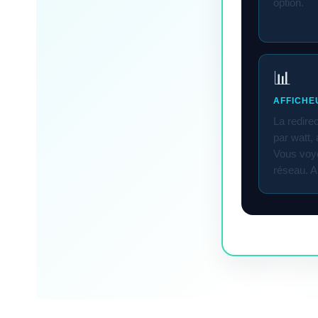
option.
📊
AFFICHE
La redirec
par watt,
Vous voy
réseau. A