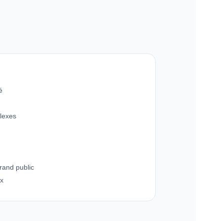
é
plexes
rand public
ux