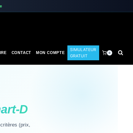
te
SIMULATEUR
IRE
CONTACT
MON COMPTE
0
GRATUIT
art-D
ritères (prix,