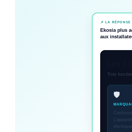
📌 LA RÉPONSE
Ekosia plus a
aux installat
Les 3 
Trois foncti
🛡️
MARQUA
Conforme 
L’apparei
électrique