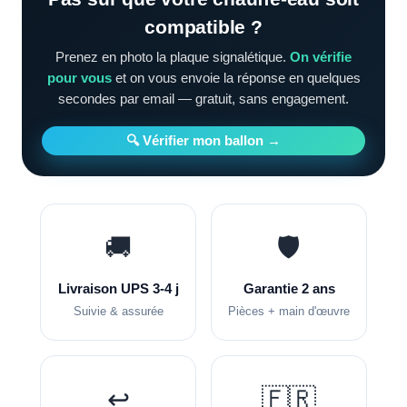
compatible ?
Prenez en photo la plaque signalétique.
On vérifie
pour vous
et on vous envoie la réponse en quelques
secondes par email — gratuit, sans engagement.
🔍 Vérifier mon ballon →
🚚
🛡️
Livraison UPS 3-4 j
Garantie 2 ans
Suivie & assurée
Pièces + main d'œuvre
↩️
🇫🇷