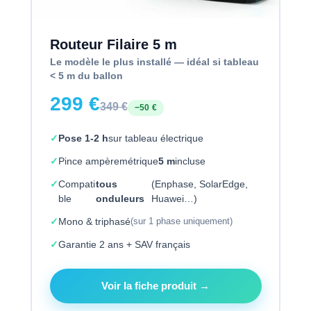
Routeur Filaire 5 m
Le modèle le plus installé — idéal si tableau
< 5 m du ballon
299 €
349 €
−50 €
Pose 1-2 h
sur tableau électrique
Pince ampèremétrique
5 m
incluse
Compati
tous
(Enphase, SolarEdge,
ble
onduleurs
Huawei…)
Mono & triphasé
(sur 1 phase uniquement)
Garantie 2 ans + SAV français
Voir la fiche produit →