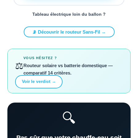
Tableau électrique loin du ballon ?
📡 Découvrir le routeur Sans-Fil →
VOUS HÉSITEZ ?
⚖
Routeur solaire vs batterie domestique —
comparatif 14 critères.
Voir le verdict →
🔍
Pas sûr que votre chauffe-eau soit