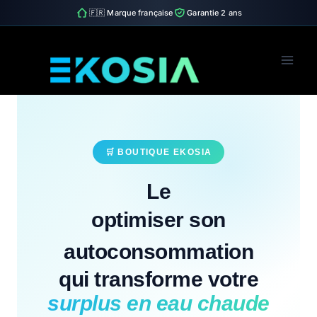
🇫🇷 Marque française
Garantie 2 ans
Skip
to
content
🛒 BOUTIQUE EKOSIA
Le
optimiser son
autoconsommation
qui transforme votre
surplus en eau chaude