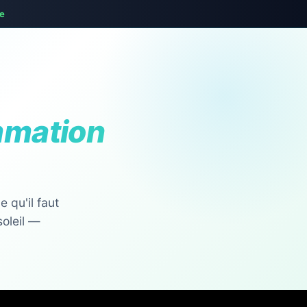
te
mmation
 qu'il faut
soleil —