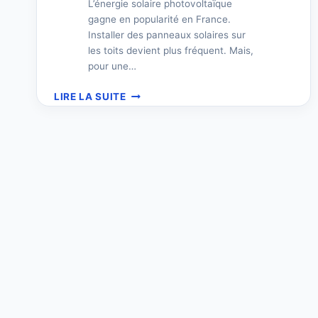
L’énergie solaire photovoltaïque
gagne en popularité en France.
Installer des panneaux solaires sur
les toits devient plus fréquent. Mais,
pour une…
RAIL
LIRE LA SUITE
PANNEAU
SOLAIRE
:
GUIDE
D’INSTALLATION
EFFICACE