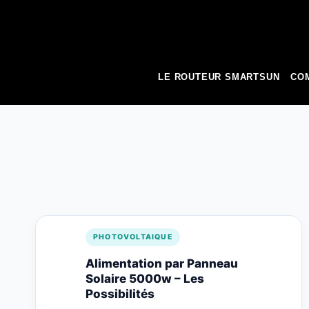
to
content
LE ROUTEUR SMARTSUN
COM
PHOTOVOLTAIQUE
Alimentation par Panneau
Solaire 5000w – Les
Possibilités