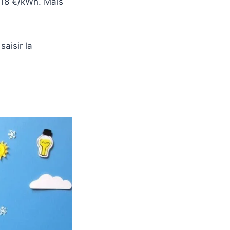
1518 €/kWh. Mais
aisir la