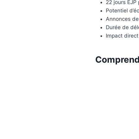
22 jours EJP 
Potentiel d’é
Annonces des 
Durée de dél
Impact direct
Comprendr