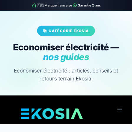
🇫🇷 Marque française
Garantie 2 ans
📚 CATÉGORIE EKOSIA
Economiser électricité —
nos guides
Economiser électricité : articles, conseils et
retours terrain Ekosia.
Skip
to
content