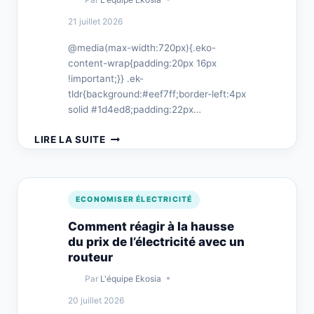
FOYERS
21 juillet 2026
@media(max-width:720px){.eko-
content-wrap{padding:20px 16px
!important;}} .ek-
tldr{background:#eef7ff;border-left:4px
solid #1d4ed8;padding:22px…
CAS
LIRE LA SUITE
CLIENT
:
FAMILLE
LYON
ECONOMISER ÉLECTRICITÉ
100M²
—
Comment réagir à la hausse
ROI
du prix de l’électricité avec un
SMARTSUN
routeur
EN
Par
L'équipe Ekosia
14
MOIS
20 juillet 2026