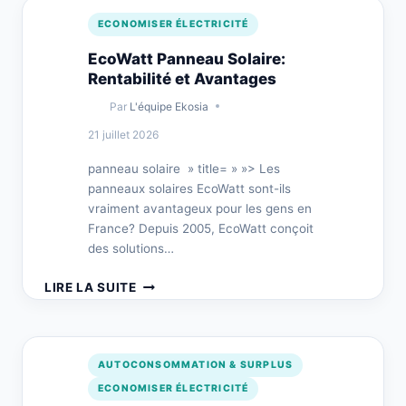
KWC
ECONOMISER ÉLECTRICITÉ
2023:
KEY
EcoWatt Panneau Solaire:
INSIGHTS
Rentabilité et Avantages
Par
L'équipe Ekosia
21 juillet 2026
panneau solaire » title= » »> Les
panneaux solaires EcoWatt sont-ils
vraiment avantageux pour les gens en
France? Depuis 2005, EcoWatt conçoit
des solutions…
ECOWATT
LIRE LA SUITE
PANNEAU
SOLAIRE:
RENTABILITÉ
ET
AUTOCONSOMMATION & SURPLUS
AVANTAGES
ECONOMISER ÉLECTRICITÉ