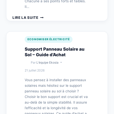
Chacune a ses points forts et faibles.
Il…
ACHETEZ
LIRE LA SUITE
LA
MEILLEURE
BATTERIE
POUR
ECONOMISER ÉLECTRICITÉ
SOLAIRE
EN
Support Panneau Solaire au
LIGNE
Sol – Guide d’Achat
Par
L'équipe Ekosia
21 juillet 2026
Vous pensez à installer des panneaux
solaires mais hésitez sur le support
panneau solaire au sol à choisir ?
Choisir le bon support est crucial et va
au-delà de la simple stabilité. Il assure
l’efficacité et la longévité de vos
panneaux solaires. Ce guide d’achat a