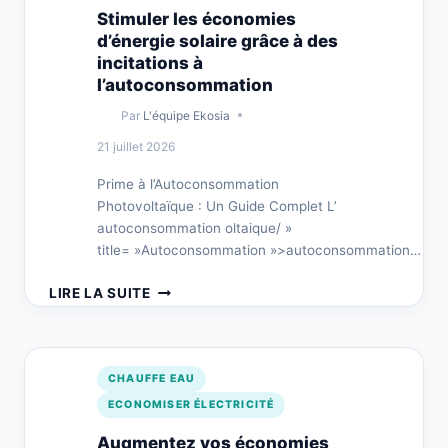
Stimuler les économies
d’énergie solaire grâce à des
incitations à
l’autoconsommation
Par
L'équipe Ekosia
21 juillet 2026
Prime à l’Autoconsommation
Photovoltaïque : Un Guide Complet L’
autoconsommation oltaique/ »
title= »Autoconsommation »>autoconsommation…
STIMULER
LIRE LA SUITE
LES
ÉCONOMIES
D’ÉNERGIE
SOLAIRE
CHAUFFE EAU
GRÂCE
ECONOMISER ÉLECTRICITÉ
À
DES
Augmentez vos économies