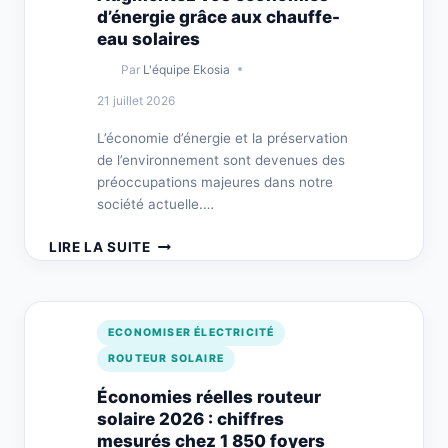
INCITATIONS
d’énergie grâce aux chauffe-
À
eau solaires
L’AUTOCONSOMMATION
Par
L'équipe Ekosia
21 juillet 2026
L’économie d’énergie et la préservation
de l’environnement sont devenues des
préoccupations majeures dans notre
société actuelle.…
AUGMENTEZ
LIRE LA SUITE
VOS
ÉCONOMIES
D’ÉNERGIE
GRÂCE
ECONOMISER ÉLECTRICITÉ
AUX
ROUTEUR SOLAIRE
CHAUFFE-
EAU
Économies réelles routeur
SOLAIRES
solaire 2026 : chiffres
mesurés chez 1 850 foyers