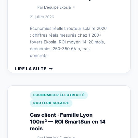
Par
L'équipe Ekosia
21 juillet 2026
Économies réelles routeur solaire 2026
: chiffres réels mesurés chez 1 200+
foyers Ekosia. ROI moyen 14-20 mois,
économies 250-350 €/an, cas
concrets.
ÉCONOMIES
LIRE LA SUITE
RÉELLES
ROUTEUR
SOLAIRE
2026
ECONOMISER ÉLECTRICITÉ
:
ROUTEUR SOLAIRE
CHIFFRES
MESURÉS
Cas client : Famille Lyon
CHEZ
100m² — ROI SmartSun en 14
1
mois
850
Par
L'équipe Ekosia