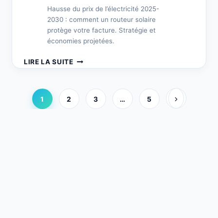
Hausse du prix de l’électricité 2025-
2030 : comment un routeur solaire
protège votre facture. Stratégie et
économies projetées.
COMMENT
LIRE LA SUITE
RÉAGIR
À
LA
Page
Navigation
1
2
3
…
5
HAUSSE
suivante
DU
dans
PRIX
DE
les
L’ÉLECTRICITÉ
AVEC
pages
UN
ROUTEUR