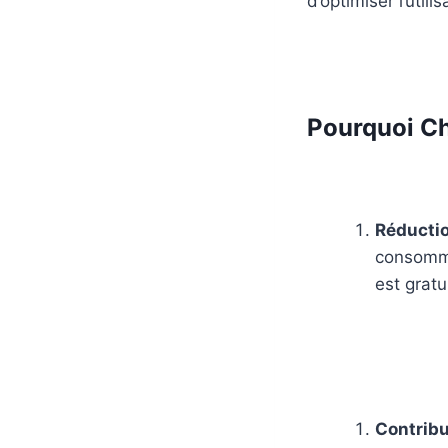
d’optimiser l’util
Pourquoi Ch
Réducti
consomma
est gratu
Contribu