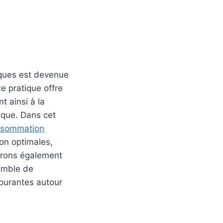
ïques est devenue
 pratique offre
nt ainsi à la
ique. Dans cet
nsommation
ion optimales,
lurons également
semble de
ourantes autour