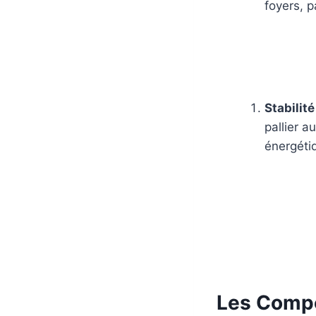
foyers, p
Stabilit
pallier a
énergéti
Les Compo