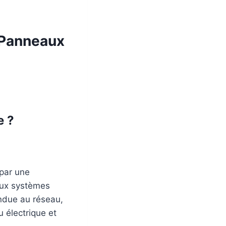
 Panneaux
e ?
par une
aux systèmes
endue au réseau,
 électrique et