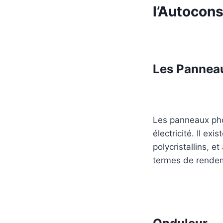
l’Autocon
Les
Panneau
Les panneaux phot
électricité. Il e
polycristallins, 
termes de rendem