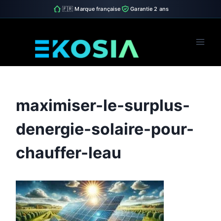
🇫🇷 Marque française
Garantie 2 ans
Skip
to
content
maximiser-le-surplus-
denergie-solaire-pour-
chauffer-leau