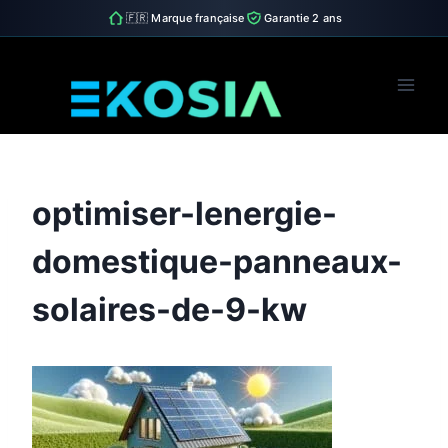
🇫🇷 Marque française
Garantie 2 ans
Skip
to
content
optimiser-lenergie-
domestique-panneaux-
solaires-de-9-kw