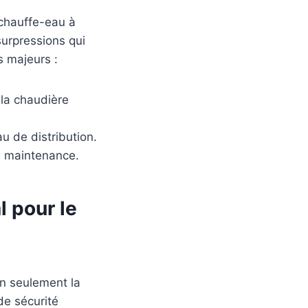
 chauffe-eau à
surpressions qui
s majeurs :
 la chaudière
au de distribution.
e maintenance.
l pour le
on seulement la
de sécurité