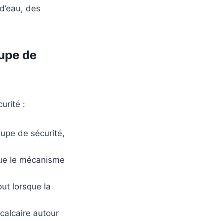
d’eau, des
oupe de
urité :
oupe de sécurité,
que le mécanisme
out lorsque la
calcaire autour