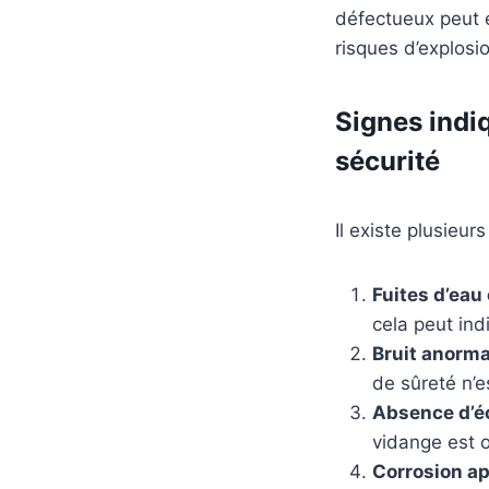
défectueux peut e
risques d’explosi
Signes indi
sécurité
Il existe plusieur
Fuites d’eau
cela peut ind
Bruit anorma
de sûreté n’e
Absence d’éc
vidange est o
Corrosion a