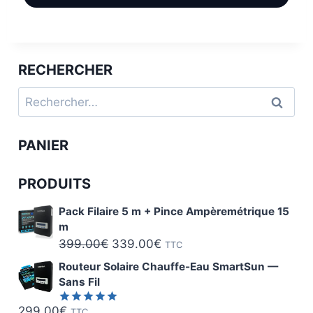
RECHERCHER
Rechercher :
PANIER
PRODUITS
Pack Filaire 5 m + Pince Ampèremétrique 15
m
Le
Le
399.00
€
339.00
€
TTC
prix
prix
Routeur Solaire Chauffe-Eau SmartSun —
initial
actuel
Sans Fil
était :
est :
299.00
€
TTC