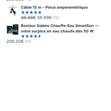
Note
5.00
399.00€.
339.00€.
sur 5
Câble 15 m – Pince ampèremétrique
Le
Le
49.99
€
39.99
€
TTC
Note
5.00
sur 5
prix
prix
Routeur Solaire Chauffe-Eau SmartSun —
initial
actuel
votre surplus en eau chaude dès 50 W
était :
est :
299.00
€
TTC
Note
4.58
49.99€.
39.99€.
sur 5