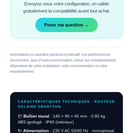
Envoyez-nous votre configuration, on valide
gratuitement la compatibilité avant tout achat.
Poser ma question →
Informations à caractère général et indicatif. Les performances
(économies, taux d’autoconsommation, retour sur investissement)
dépendent de votre installation, votre consommation et votre
ensoleillement.
CARACTÉRISTIQUES TECHNIQUES · ROUTEUR
SOLAIRE SMARTSUN
📦
Boîtier mural
: 140 × 90 × 45 mm · 0,85 kg ·
ABS ignifugé · IP40 (intérieur)
🔌
Alimentation
: 230 V AC 50/60 Hz · monophasé