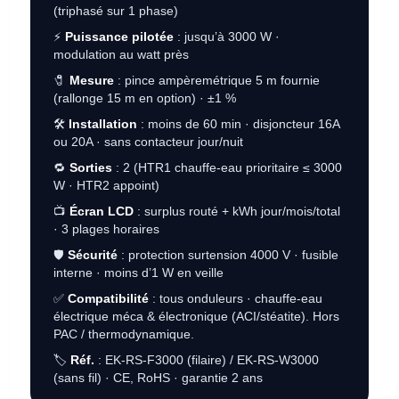
(triphasé sur 1 phase)
⚡
Puissance pilotée
: jusqu’à 3000 W ·
modulation au watt près
🧷
Mesure
: pince ampèremétrique 5 m fournie
(rallonge 15 m en option) · ±1 %
🛠️
Installation
: moins de 60 min · disjoncteur 16A
ou 20A · sans contacteur jour/nuit
🔁
Sorties
: 2 (HTR1 chauffe-eau prioritaire ≤ 3000
W · HTR2 appoint)
📺
Écran LCD
: surplus routé + kWh jour/mois/total
· 3 plages horaires
🛡️
Sécurité
: protection surtension 4000 V · fusible
interne · moins d’1 W en veille
✅
Compatibilité
: tous onduleurs · chauffe-eau
électrique méca & électronique (ACI/stéatite). Hors
PAC / thermodynamique.
🏷️
Réf.
: EK-RS-F3000 (filaire) / EK-RS-W3000
(sans fil) · CE, RoHS · garantie 2 ans