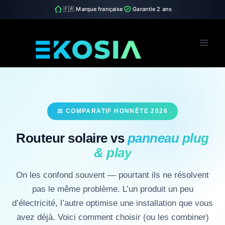
🇫🇷 Marque française
Garantie 2 ans
Skip
to
content
⚖ COMPARATIF HONNÊTE 2026
Routeur solaire vs
panneau plug
& play
On les confond souvent — pourtant ils ne résolvent
pas le même problème. L’un produit un peu
d’électricité, l’autre optimise une installation que vous
avez déjà. Voici comment choisir (ou les combiner)