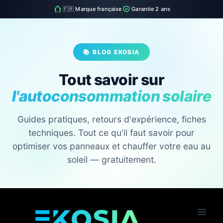
🇫🇷 Marque française
Garantie 2 ans
📚 BLOG EKOSIA
Tout savoir sur
l'autoconsommation solaire
Guides pratiques, retours d'expérience, fiches
techniques. Tout ce qu'il faut savoir pour
optimiser vos panneaux et chauffer votre eau au
soleil — gratuitement.
Skip
to
content