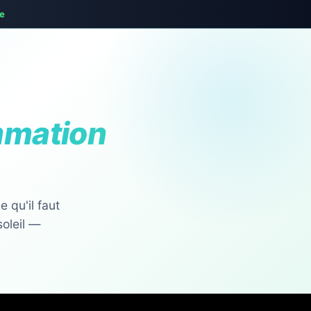
te
mmation
 qu'il faut
soleil —