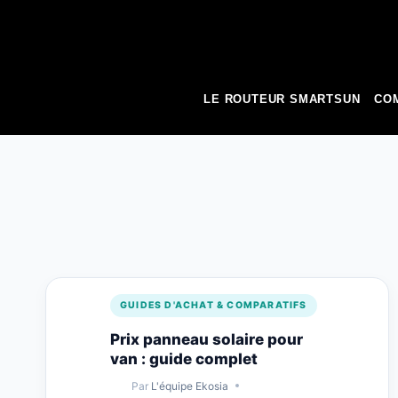
to
content
LE ROUTEUR SMARTSUN
COM
GUIDES D'ACHAT & COMPARATIFS
Prix panneau solaire pour
van : guide complet
Par
L'équipe Ekosia