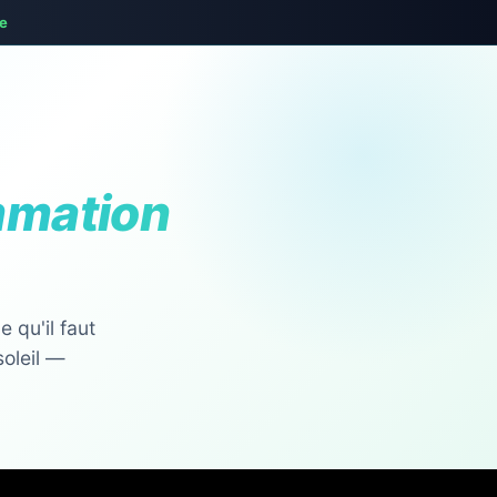
te
mmation
 qu'il faut
soleil —