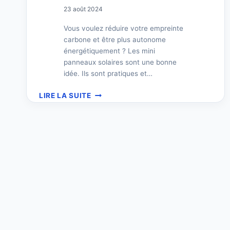
23 août 2024
Vous voulez réduire votre empreinte
carbone et être plus autonome
énergétiquement ? Les mini
panneaux solaires sont une bonne
idée. Ils sont pratiques et…
MINI
LIRE LA SUITE
PANNEAU
SOLAIRE
:
GUIDE
COMPLET
ET
CONSEILS