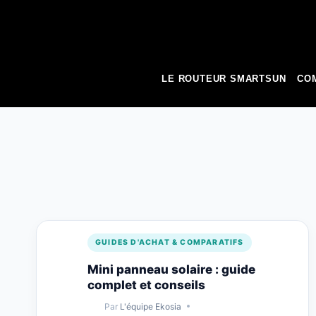
to
content
LE ROUTEUR SMARTSUN
COM
GUIDES D'ACHAT & COMPARATIFS
Mini panneau solaire : guide
complet et conseils
Par
L'équipe Ekosia