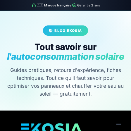
🇫🇷 Marque française
Garantie 2 ans
📚 BLOG EKOSIA
Tout savoir sur
l'autoconsommation solaire
Guides pratiques, retours d'expérience, fiches
techniques. Tout ce qu'il faut savoir pour
optimiser vos panneaux et chauffer votre eau au
soleil — gratuitement.
Skip
to
content