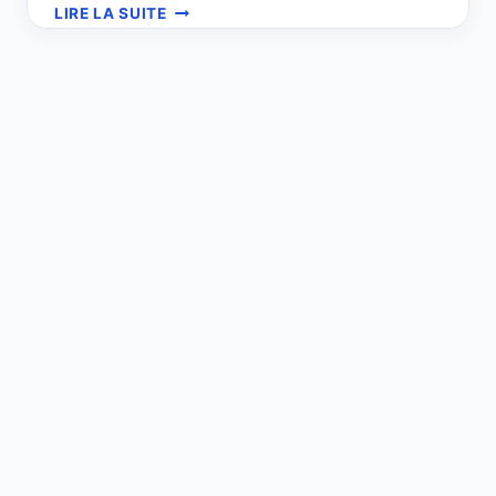
KITS
LIRE LA SUITE
SOLAIRES
POUR
SITES
ISOLÉS
:
SOLUTIONS
AUTONOMES