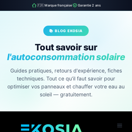
🇫🇷 Marque française
Garantie 2 ans
📚 BLOG EKOSIA
Tout savoir sur
l'autoconsommation solaire
Guides pratiques, retours d'expérience, fiches
techniques. Tout ce qu'il faut savoir pour
optimiser vos panneaux et chauffer votre eau au
soleil — gratuitement.
Skip
to
content