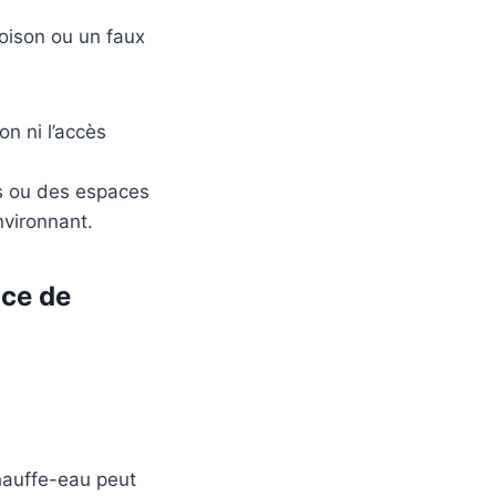
loison ou un faux
on ni l’accès
es ou des espaces
nvironnant.
nce de
chauffe-eau peut