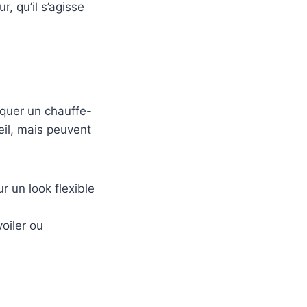
r, qu’il s’agisse
squer un chauffe-
eil, mais peuvent
r un look flexible
oiler ou