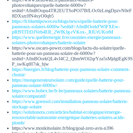
photovoltaiques/quelle-batterie-6000w?
srsltid=AfmBOopu4TR2EUTSoPOJ7BfLOc0zLmgDpzvN0eF
8DXszrJfN4xyO0qb5
https://fr.bluettipower.eu/blogs/news/quelle-batterie-pour-
panneaux-solaires-6000w?srsltid=AfmBOorkFWlFXEw-
pRf9TITrDJVeb4ER_2WfKJg-rVKox-_RIUrUKotM
https://www.quelleenergie.fr/economies-energie/panneaux-
solaires-photovoltaiques/batterie-solaire
https://www.oscaro-power.com/blogs/lactu-du-solaire/quelle-
batterie-pour-un-panneau-solaire-de-6000w?
srsltid=AfmBOorkQL4vJ4C2_QbmWOl2qrYza5sMjdglEgK9S
P_swKqtH7sk_bjw
https://6nergies.fr/blog/batterie-pour-panneau-solaire-comment-
choisir/
https://mongenerateursolaire.com/guide/quelle-batterie-pour-
panneau-solaire-6000w/
https://www.bobex.be/fr-be/panneaux-solaires/batterie-panneau-
solaire/comparatif/
https://www.goensol.com/installation-panneau-solaire/batterie-
stockage-solaire
https://solutionera.com/articles/habitat-ecologique/ernergie-
renouvelable/autonomie-energetique-batteries-solaires-acide-
plomb/
https://www.monkitsolaire.fr/blog/goal-zero-avis-n396