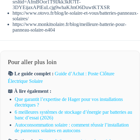
srsltid=AfmBOor1T9IJkk3kR7IT-
3DYEijaxAPlEuLcjg9whaKJmO6DuwtKTXSR
https://www.otovo.fr/blog/le-solaire-et-vous/batteries-panneaux-
solaires/
https://www.monkitsolaire.fr/blog/meilleure-batterie-pour-
panneau-solaire-n404
Pour aller plus loin
📚 Le guide complet :
Guide d’Achat : Poste Clôture
Électrique Solaire
📖 À lire également :
Que garantit l’expertise de Hager pour vos installations
électriques ?
6 meilleures systèmes de stockage d’énergie par batteries au
banc d’essai (2026)
Autoconsommation solaire : comment réussir l’installation
de panneaux solaires en autocons