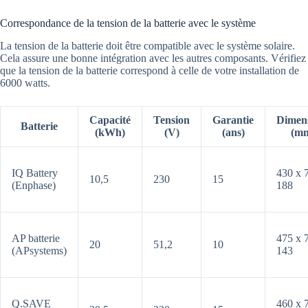
Correspondance de la tension de la batterie avec le système
La tension de la batterie doit être compatible avec le système solaire.
Cela assure une bonne intégration avec les autres composants. Vérifiez
que la tension de la batterie correspond à celle de votre installation de
6000 watts.
Capacité
Tension
Garantie
Dimen
Batterie
(kWh)
(V)
(ans)
(m
IQ Battery
430 x 
10,5
230
15
(Enphase)
188
AP batterie
475 x 
20
51,2
10
(APsystems)
143
Q.SAVE
460 x 