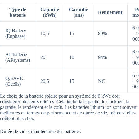
Type de
Capacité
Garantie
P
Rendement
batterie
(kWh)
(ans)
mo
6 
IQ Battery
10,5
15
89%
– 9
(Enphase)
00
6 
AP batterie
20
10
94%
– 9
(APsystems)
00
6 
Q.SAVE
20,5
15
NC
– 9
(Qcells)
00
Le choix de la batterie solaire pour un système de 6 kWc doit
considérer plusieurs critères. Cela inclut la capacité de stockage, la
garantie, le rendement et le coût. Les batteries lithium-ion sont souvent
meilleures en termes de performance et de durée de vie, même si elles
coûtent plus cher.
Durée de vie et maintenance des batteries