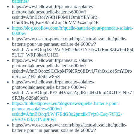
batteries/
https://www.hellowatt.fr/panneaux-solaires-
photovoltaiques/quelle-batterie-6000w?
srsltid=AfmBOorW9B1P0MHOmhYEYSr2-
O5uR6wHgBuz9k2oLLqjOoMVPx4mhpDE
https://blog.ecoflow.com/fr/quelle-batterie-pour-panneau-solaire-
6000w/
https://www.oscaro-power.com/blogs/lactu-du-solaire/quelle-
batterie-pour-un-panneau-solaire-de-6000w?
srsltid=AfmBOoqJXsPAcYM5e9uO1N7I5wI7Enu8Zfw6oD04
5ULT_WRP8kaAUHZl
https://www.hellowatt.fr/panneaux-solaires-
photovoltaiques/quelle-batterie-6000w?
srsltid=AfmBOooz9CCkpM79KRx6EDvU7shQx1oeSmYDro
mSUxajZH2phShcw8SZ
https://www.hellowatt.fr/panneaux-solaires-
photovoltaiques/quelle-batterie-6000w?
srsltid=AfmBOopUPF2nHVraCAgdRosIHzDduDiGJTFJNlz7J
SR3Jg-S2SaKpcfh
https://fr.bluettipower.eu/blogs/news/quelle-batterie-pour-
panneaux-solaires-6000w?
srsltid=AfmBOoqfLW47EdG3o2pntdlkTvjz8-Eaq-7fF02-
nVA3V0rkvONdPPFd
https://www.oscaro-power.com/blogs/lactu-du-solaire/quelle-
batterie-pour-un-panneau-solaire-de-6000w?