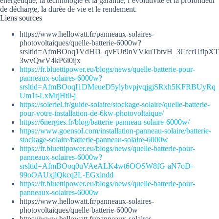
énergétique, la technologie et la garantie, l’évolutivité et la profondeur
de décharge, la durée de vie et le rendement.
Liens sources
https://www.hellowatt.fr/panneaux-solaires-
photovoltaiques/quelle-batterie-6000w?
srsltid=AfmBOoq1VdHD_qvFUt9nVVkuTbtvH_3CfcrUflpXT
3wvQwV4kP6i0ijx
https://fr.bluettipower.eu/blogs/news/quelle-batterie-pour-
panneaux-solaires-6000w?
srsltid=AfmBOoqI1DMeueD5ylybvpjvqjgjSRxh5KFRBUyRq
Um1t-LxMrjHt0-j
https://soleriel.fr/guide-solaire/stockage-solaire/quelle-batterie-
pour-votre-installation-de-6kw-photovoltaique/
https://6nergies.fr/blog/batterie-panneau-solaire-6000w/
https://www.goensol.com/installation-panneau-solaire/batterie-
stockage-solaire/batterie-panneau-solaire-6000w
https://fr.bluettipower.eu/blogs/news/quelle-batterie-pour-
panneaux-solaires-6000w?
srsltid=AfmBOoq0uVAeALK4wt6OOSW8fG-aN7oD-
99oOAUxjlQkcq2L-EGxindd
https://fr.bluettipower.eu/blogs/news/quelle-batterie-pour-
panneaux-solaires-6000w
https://www.hellowatt.fr/panneaux-solaires-
photovoltaiques/quelle-batterie-6000w
https://www.hellowatt.fr/panneaux-solaires-