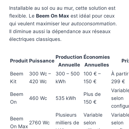
Installable au sol ou au mur, cette solution est
flexible. Le
Beem On Max
est idéal pour ceux
qui veulent maximiser leur
autoconsommation
.
Il diminue aussi la dépendance aux réseaux
électriques classiques.
Production
Économies
Produit
Puissance
Pri
Annuelle
Annuelles
Beem
300 Wc –
300 – 500
100 € –
À parti
Kit
420 Wc
kWh
150 €
299 €
Variabl
Beem
Plus de
460 Wc
535 kWh
selon
On
150 €
configu
Plusieurs
Variable
Variabl
Beem
2760 Wc
milliers de
selon
selon
On Max