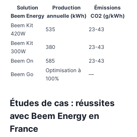
Solution
Production
Émissions
Beem Energy
annuelle (kWh)
CO2 (g/kWh)
Beem Kit
535
23-43
420W
Beem Kit
380
23-43
300W
Beem On
585
23-43
Optimisation à
Beem Go
—
100%
Études de cas : réussites
avec Beem Energy en
France