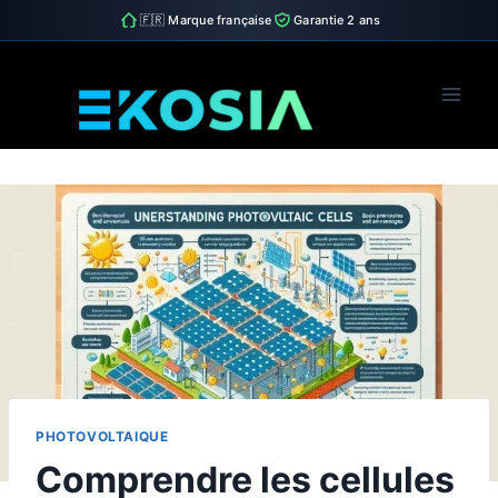
🇫🇷 Marque française
Garantie 2 ans
Skip
to
content
PHOTOVOLTAIQUE
Comprendre les cellules