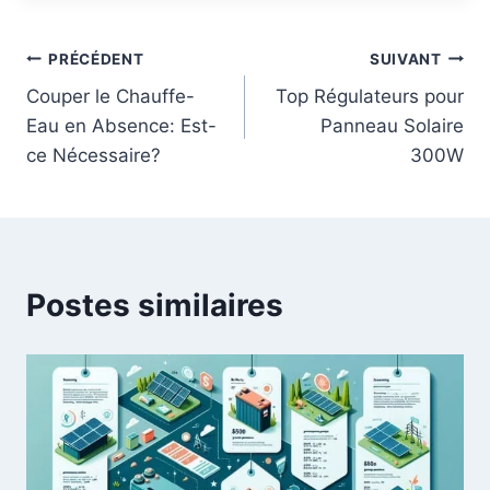
Navigation
PRÉCÉDENT
SUIVANT
Couper le Chauffe-
Top Régulateurs pour
de
Eau en Absence: Est-
Panneau Solaire
l’article
ce Nécessaire?
300W
Postes similaires