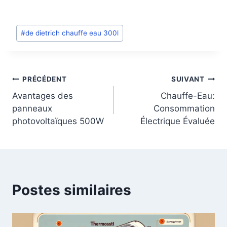
Post
#
de dietrich chauffe eau 300l
Tags
:
Navigation
PRÉCÉDENT
SUIVANT
Avantages des
Chauffe-Eau:
de
panneaux
Consommation
photovoltaïques 500W
Électrique Évaluée
l’article
Postes similaires