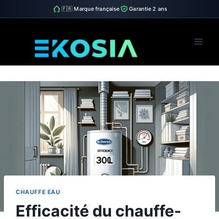
🇫🇷 Marque française
Garantie 2 ans
Skip
to
content
CHAUFFE EAU
Efficacité du chauffe-