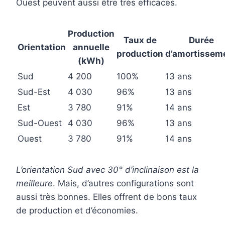
Ouest peuvent aussi être très efficaces.
Production
Taux de
Durée
Orientation
annuelle
production
d’amortissem
(kWh)
Sud
4 200
100%
13 ans
Sud-Est
4 030
96%
13 ans
Est
3 780
91%
14 ans
Sud-Ouest
4 030
96%
13 ans
Ouest
3 780
91%
14 ans
L’orientation Sud avec 30° d’inclinaison est la
meilleure
. Mais, d’autres configurations sont
aussi très bonnes. Elles offrent de bons taux
de production et d’économies.