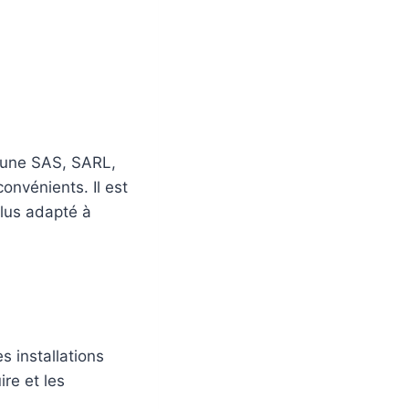
r une SAS, SARL,
onvénients. Il est
plus adapté à
s installations
re et les