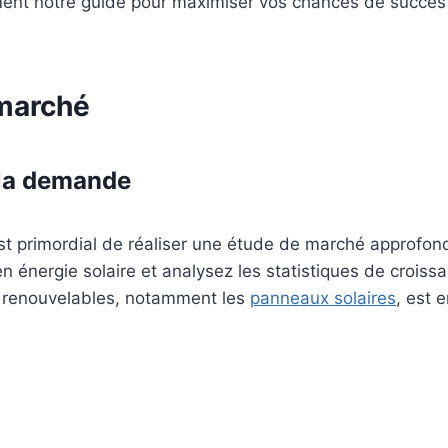
ment notre guide pour maximiser vos chances de succès
marché
 la demande
est primordial de réaliser une étude de marché approfondi
 énergie solaire et analysez les statistiques de croissan
s renouvelables, notamment les
panneaux solaires
, est 