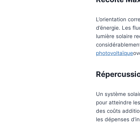
L’orientation cor
d’énergie. Les flu
lumière solaire r
considérablement
photovoltaïque
ov
Répercussi
Un système solai
pour atteindre l
des coûts additio
les dépenses d’ins