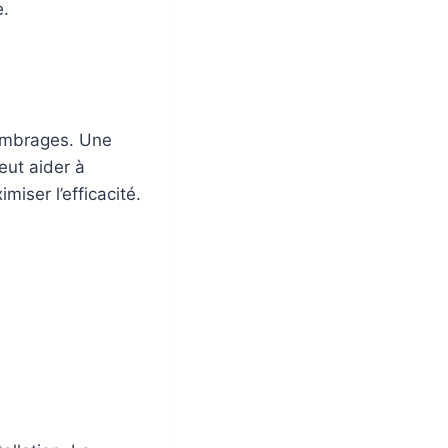
e.
 ombrages. Une
eut aider à
miser l’efficacité.