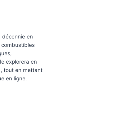
e décennie en
x combustibles
ques,
cle explorera en
, tout en mettant
e en ligne.