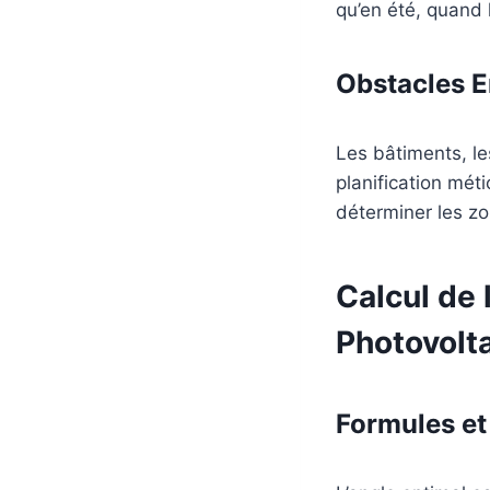
qu’en été, quand l
Obstacles 
Les bâtiments, l
planification mét
déterminer les zon
Calcul de
Photovolt
Formules et