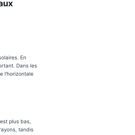
eaux
olaires. En
portant. Dans les
 l’horizontale
 est plus bas,
rayons, tandis