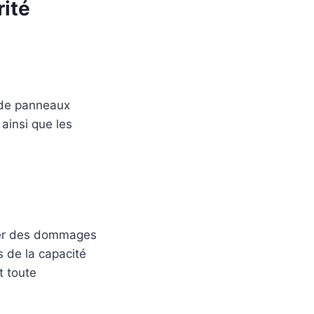
ité
n de panneaux
 ainsi que les
viter des dommages
s de la capacité
t toute