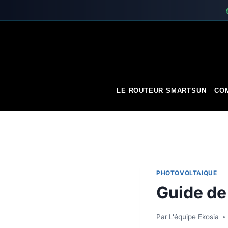
Skip
to
content
LE ROUTEUR SMARTSUN
COM
PHOTOVOLTAIQUE
Guide de 
Par
L'équipe Ekosia