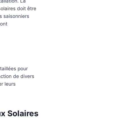
allation. La
olaires doit être
s saisonniers
sont
aillées pour
ction de divers
er leurs
x Solaires