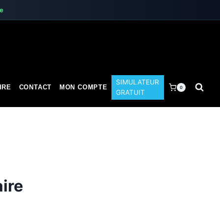
te
SIMULATEUR
IRE
CONTACT
MON COMPTE
0
GRATUIT
aire