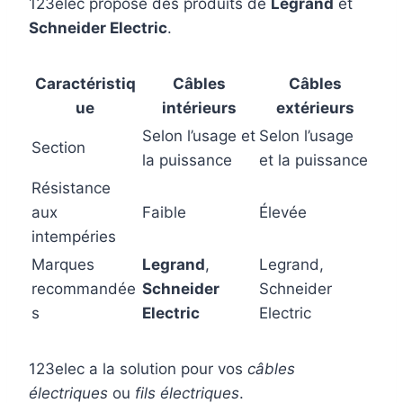
123elec propose des produits de
Legrand
et
Schneider Electric
.
Caractéristiq
Câbles
Câbles
ue
intérieurs
extérieurs
Selon l’usage et
Selon l’usage
Section
la puissance
et la puissance
Résistance
aux
Faible
Élevée
intempéries
Marques
Legrand
,
Legrand,
recommandée
Schneider
Schneider
s
Electric
Electric
123elec a la solution pour vos
câbles
électriques
ou
fils électriques
.