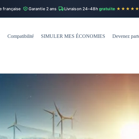
e française
·
Garantie 2 ans
·
Livraison 24–48h
gratuite
·
★★★★
N
Compatibilité
SIMULER MES ÉCONOMIES
Devenez part