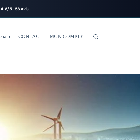
★
4,6/5
· 58 avis
enaire
CONTACT
MON COMPTE