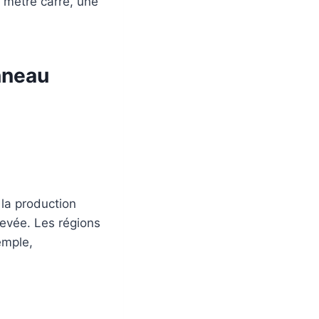
r mètre carré, une
nneau
 la production
 élevée. Les régions
emple,