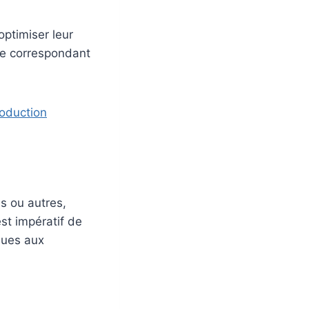
optimiser leur
ée correspondant
roduction
s ou autres,
st impératif de
 dues aux