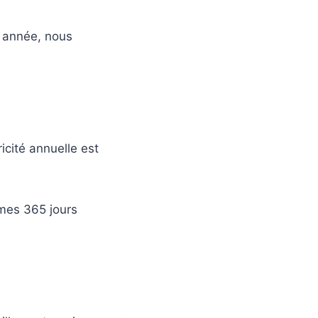
 année, nous
icité annuelle est
imes 365 jours