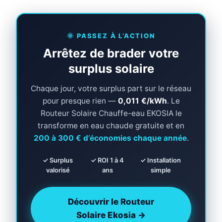
🌞 PASSEZ À L’ACTION
Arrêtez de brader votre
surplus solaire
Chaque jour, votre surplus part sur le réseau
pour presque rien —
0,011 €/kWh
. Le
Routeur Solaire Chauffe-eau EKOSIA le
transforme en eau chaude gratuite et en
200 à 300 € d’économies chaque année
.
✓ Surplus
✓ ROI 1 à 4
✓ Installation
valorisé
ans
simple
Découvrir le Routeur
Solaire Ekosia →