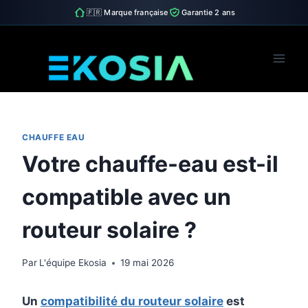
🇫🇷 Marque française
Garantie 2 ans
Skip
to
content
CHAUFFE EAU
Votre chauffe-eau est-il
compatible avec un
routeur solaire ?
Par
L'équipe Ekosia
19 mai 2026
Un
compatibilité du routeur solaire
est