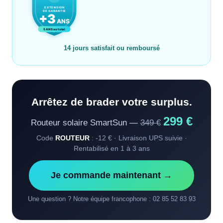
14 jours satisfait ou remboursé
Arrêtez de brader votre surplus.
299 €
Routeur solaire SmartSun —
349 €
Code
ROUTEUR
: -12 € · Livraison UPS suivie ·
Rentabilisé en 1 à 3 ans
Je commande maintenant →
Une question ? Notre équipe francophone : 02 85 52 83 93