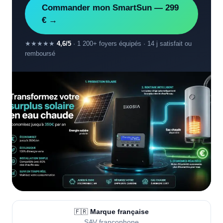
Commander mon SmartSun — 299
€ →
★★★★★
4,6/5
· 1 200+ foyers équipés · 14 j satisfait ou
remboursé
🇫🇷
Marque française
SAV francophone