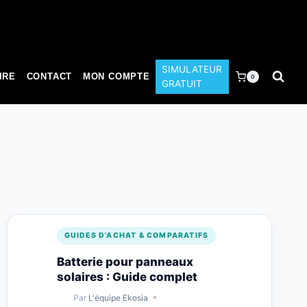
SIMULATEUR
IRE
CONTACT
MON COMPTE
0
GRATUIT
GUIDES D'ACHAT & COMPARATIFS
Batterie pour panneaux
solaires : Guide complet
Par
L'équipe Ekosia