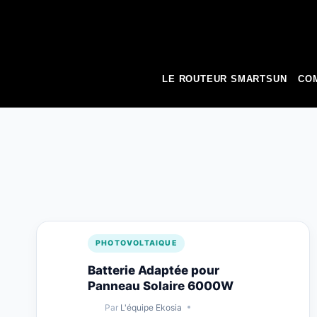
to
content
LE ROUTEUR SMARTSUN
COM
PHOTOVOLTAIQUE
Batterie Adaptée pour
Panneau Solaire 6000W
Par
L'équipe Ekosia