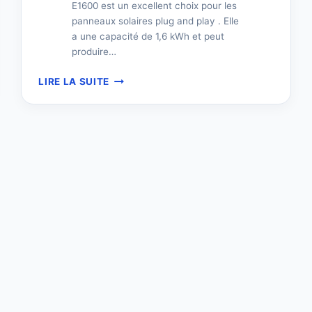
E1600 est un excellent choix pour les
panneaux solaires plug and play . Elle
a une capacité de 1,6 kWh et peut
produire…
CHOISIR
LIRE LA SUITE
BATTERIE
POUR
PANNEAU
SOLAIRE
PLUG
&
PLAY