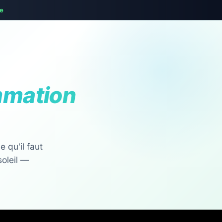
te
mmation
 qu'il faut
soleil —