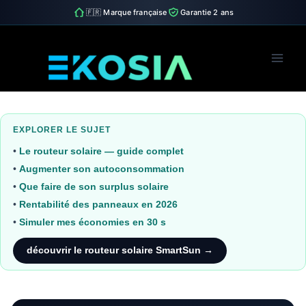
🇫🇷 Marque française
Garantie 2 ans
Skip
to
content
EXPLORER LE SUJET
•
Le routeur solaire — guide complet
•
Augmenter son autoconsommation
•
Que faire de son surplus solaire
•
Rentabilité des panneaux en 2026
•
Simuler mes économies en 30 s
découvrir le routeur solaire SmartSun →