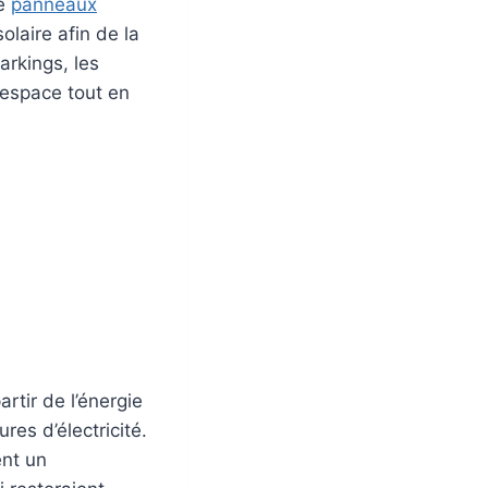
de
panneaux
olaire afin de la
arkings, les
’espace tout en
artir de l’énergie
res d’électricité.
ent un