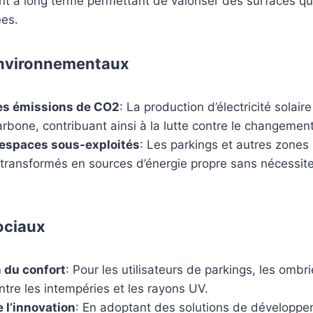
t à long terme permettant de valoriser des surfaces qui
ées.
nvironnementaux
es émissions de CO2
: La production d’électricité solair
arbone, contribuant ainsi à la lutte contre le changement
d’espaces sous-exploités
: Les parkings et autres zones 
 transformés en sources d’énergie propre sans nécessite
ociaux
 du confort
: Pour les utilisateurs de parkings, les ombr
ntre les intempéries et les rayons UV.
 l’innovation
: En adoptant des solutions de développe