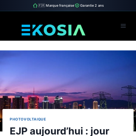
🇫🇷 Marque française
Garantie 2 ans
Skip
to
content
PHOTOVOLTAIQUE
EJP aujourd’hui : jour