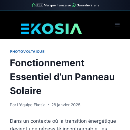
🇫🇷 Marque française
Garantie 2 ans
Skip
to
content
PHOTOVOLTAIQUE
Fonctionnement
Essentiel d’un Panneau
Solaire
Par
L'équipe Ekosia
28 janvier 2025
Dans un contexte où la transition énergétique
devient une nécessité incontournable, les