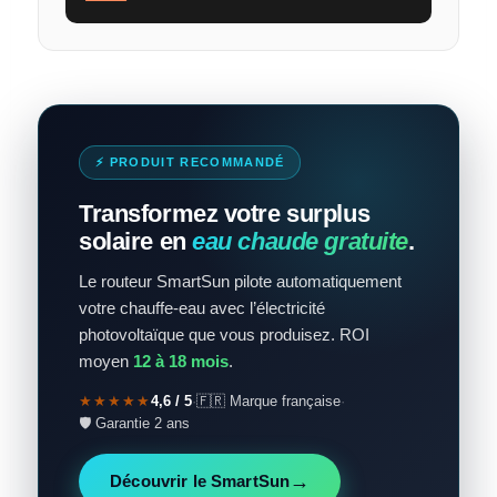
⚡ PRODUIT RECOMMANDÉ
Transformez votre surplus
solaire en
eau chaude gratuite
.
Le routeur SmartSun pilote automatiquement
votre chauffe-eau avec l’électricité
photovoltaïque que vous produisez. ROI
moyen
12 à 18 mois
.
★★★★★
4,6 / 5
·
🇫🇷 Marque française
·
🛡️ Garantie 2 ans
→
Découvrir le SmartSun