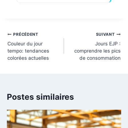
Navigation
PRÉCÉDENT
SUIVANT
Couleur du jour
Jours EJP :
de
tempo: tendances
comprendre les pics
colorées actuelles
de consommation
l’article
Postes similaires