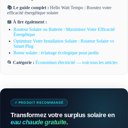
📚 Le guide complet :
Hello Watt Tempo : Boostez votre
efficacité énergétique solaire
📖 À lire également :
Routeur Solaire ou Batterie : Maximisez Votre Efficacité
Énergétique
Optimisez Votre Installation Solaire : Routeur Solaire vs
Smart Plug
Borne solaire : éclairage écologique pour jardin
📂 Catégorie :
Économiser électricité — voir tous les articles
⚡ PRODUIT RECOMMANDÉ
Transformez votre surplus solaire en
eau chaude gratuite
.