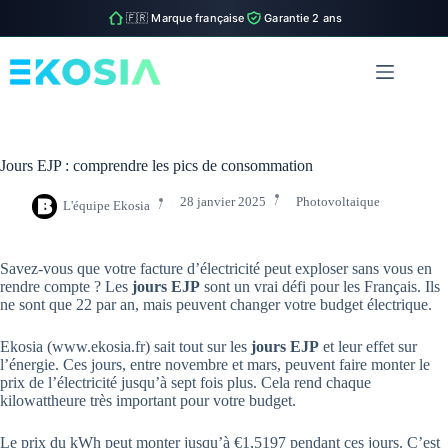
🇫🇷 Marque française
Garantie 2 ans
Passer
au
contenu
Jours EJP : comprendre les pics de consommation
28 janvier 2025
Photovoltaique
L'équipe Ekosia
Savez-vous que votre facture d’électricité peut exploser sans vous en
rendre compte ? Les
jours EJP
sont un vrai défi pour les Français. Ils
ne sont que 22 par an, mais peuvent changer votre budget électrique.
Ekosia (www.ekosia.fr) sait tout sur les
jours EJP
et leur effet sur
l’énergie. Ces jours, entre novembre et mars, peuvent faire monter le
prix de l’électricité jusqu’à sept fois plus. Cela rend chaque
kilowattheure très important pour votre budget.
Le prix du kWh peut monter jusqu’à €1,5197 pendant ces jours. C’est