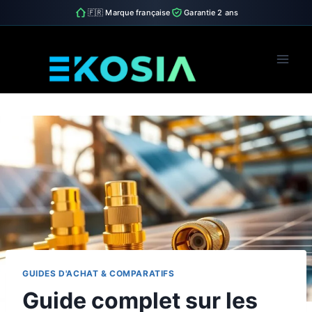
🇫🇷 Marque française
Garantie 2 ans
Skip
to
content
GUIDES D'ACHAT & COMPARATIFS
Guide complet sur les