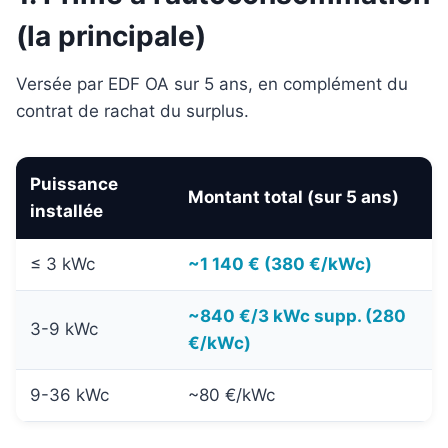
(la principale)
Versée par EDF OA sur 5 ans, en complément du
contrat de rachat du surplus.
Puissance
Montant total (sur 5 ans)
installée
≤ 3 kWc
~1 140 € (380 €/kWc)
~840 €/3 kWc supp. (280
3-9 kWc
€/kWc)
9-36 kWc
~80 €/kWc