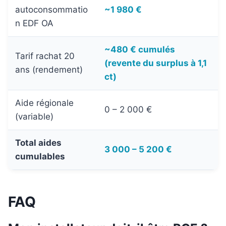
autoconsommatio
~1 980 €
n EDF OA
~480 € cumulés
Tarif rachat 20
(revente du surplus à 1,1
ans (rendement)
ct)
Aide régionale
0 – 2 000 €
(variable)
Total aides
3 000 – 5 200 €
cumulables
FAQ