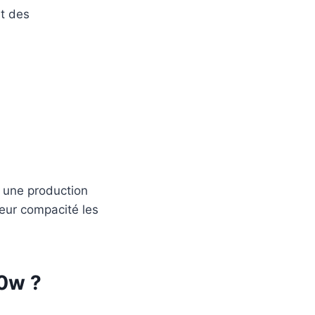
nt des
 une production
Leur compacité les
00w ?