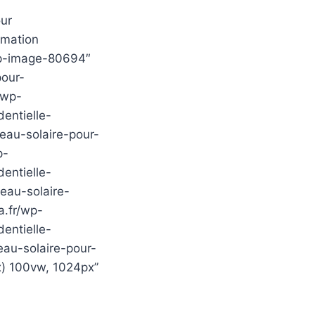
ur
mmation
 wp-image-80694″
pour-
/wp-
entielle-
eau-solaire-pour-
p-
entielle-
eau-solaire-
a.fr/wp-
entielle-
eau-solaire-pour-
x) 100vw, 1024px”