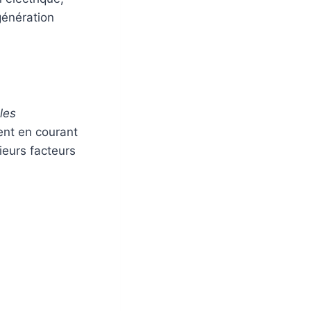
génération
ules
ent en courant
eurs facteurs