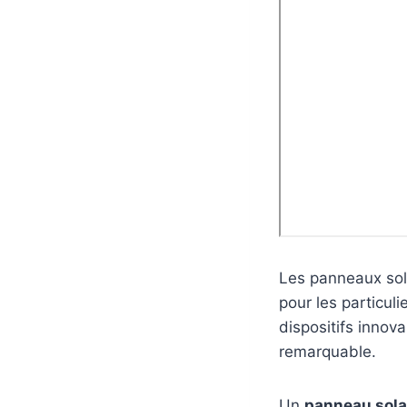
Les panneaux sol
pour les particul
dispositifs innov
remarquable.
Un
panneau sola