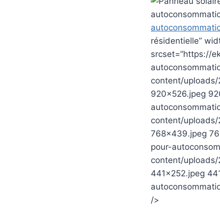
autoconsommation
autoconsommati
résidentielle” w
srcset=”https://
autoconsommation
content/uploads/
920×526.jpeg 920
autoconsommation
content/uploads/
768×439.jpeg 768
pour-autoconsomm
content/uploads/
441×252.jpeg 441
autoconsommation
/>