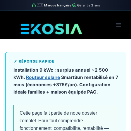
🇫🇷 Marque française
Garantie 2 ans
Skip
to
content
📌 RÉPONSE RAPIDE
Installation 9 kWc : surplus annuel ~2 500
kWh.
Routeur solaire
SmartSun rentabilisé en 7
mois (économies +375€/an). Configuration
idéale familles + maison équipée PAC.
Cette page fait partie de notre dossier
complet. Pour tout comprendre —
fonctionnement, compatibilité, rentabilité —