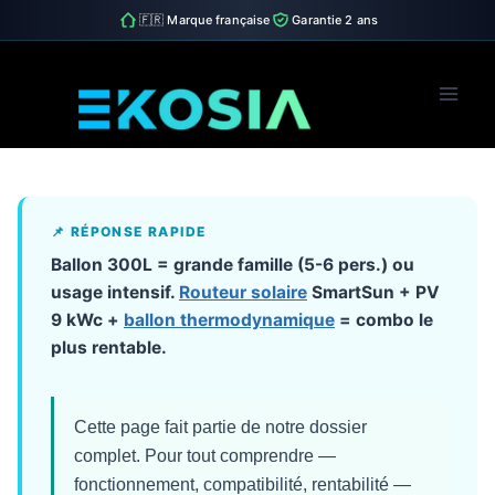
🇫🇷 Marque française
Garantie 2 ans
Skip
to
content
📌 RÉPONSE RAPIDE
Ballon 300L = grande famille (5-6 pers.) ou
usage intensif.
Routeur solaire
SmartSun + PV
9 kWc +
ballon thermodynamique
= combo le
plus rentable.
Cette page fait partie de notre dossier
complet. Pour tout comprendre —
fonctionnement, compatibilité, rentabilité —