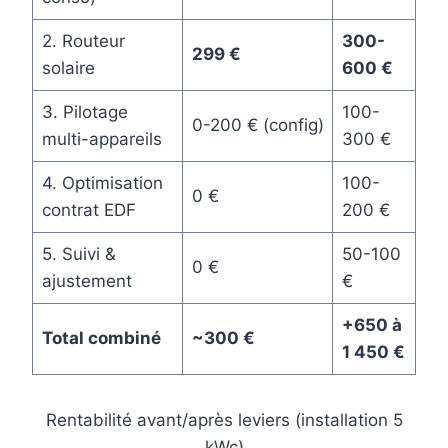
2. Routeur
300-
299 €
solaire
600 €
3. Pilotage
100-
0-200 € (config)
multi-appareils
300 €
4. Optimisation
100-
0 €
contrat EDF
200 €
5. Suivi &
50-100
0 €
ajustement
€
+650 à
Total combiné
~300 €
1 450 €
Rentabilité avant/après leviers (installation 5
kWc)