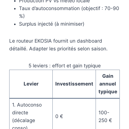
Production PV vs météo locale
Taux d’autoconsommation (objectif : 70-90
%)
Surplus injecté (à minimiser)
Le routeur EKOSIA fournit un dashboard
détaillé. Adapter les priorités selon saison.
5 leviers : effort et gain typique
Gain
Levier
Investissement
annuel
typique
1. Autoconso
directe
100-
0 €
(décalage
250 €
conso)