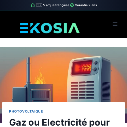
🇫🇷 Marque française
Garantie 2 ans
Skip
to
content
PHOTOVOLTAIQUE
Gaz ou Electricité pour