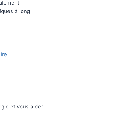
eulement
iques à long
ire
gie et vous aider