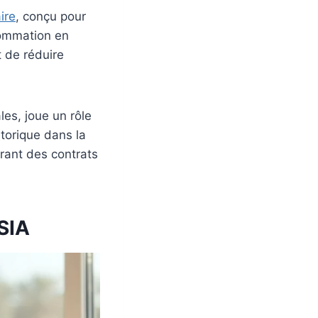
ire
, conçu pour
sommation en
t de réduire
les, joue un rôle
storique dans la
frant des contrats
OSIA