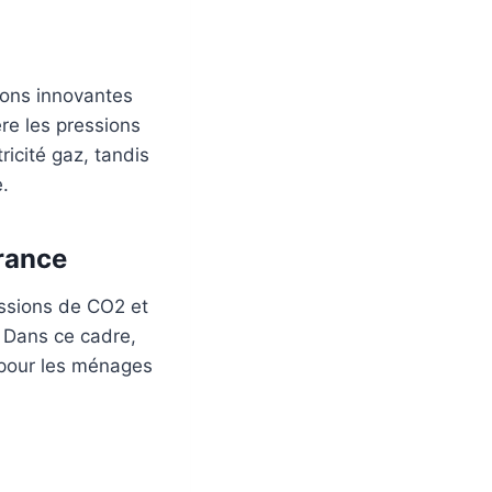
ions innovantes
re les pressions
ricité gaz, tandis
.
rance
issions de CO2 et
. Dans ce cadre,
 pour les ménages