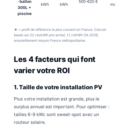
· ballon
500-620 €
kWh
kWh
mois
300L +
piscine
★ = profil de référence le plus courant en France. Calculs
basés sur 22 cts/kWh prix achat, 1,1 ct/kWh OA 2026,
ensoleillement moyen France métropolitaine.
Les 4 facteurs qui font
varier votre ROI
1. Taille de votre installation PV
Plus votre installation est grande, plus le
surplus annuel est important. Pour optimiser :
tailles 6-9 kWc sont sweet-spot avec un
routeur solaire.