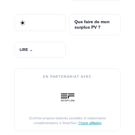
☀️
Que faire de mon
surplus PV ?
LIRE →
EN PARTENARIAT AVEC
EcoFlow propose batteries portables et stationnaires
complémentaires à SmartSun.
Charte affiliation