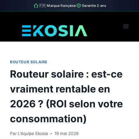
🇫🇷 Marque française
Garantie 2 ans
Skip
to
content
ROUTEUR SOLAIRE
Routeur solaire : est-ce
vraiment rentable en
2026 ? (ROI selon votre
consommation)
Par
L'équipe Ekosia
19 mai 2026