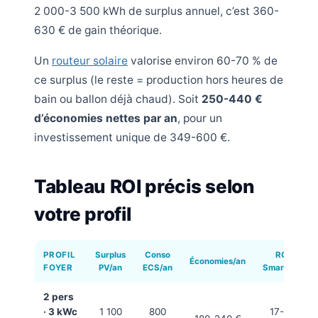
2 000-3 500 kWh de surplus annuel, c’est 360-
630 € de gain théorique.
Un
routeur solaire
valorise environ 60-70 % de
ce surplus (le reste = production hors heures de
bain ou ballon déjà chaud). Soit
250-440 €
d’économies nettes par an
, pour un
investissement unique de 349-600 €.
Tableau ROI précis selon
votre profil
PROFIL
Surplus
Conso
ROI
Économies/an
FOYER
PV/an
ECS/an
SmartSun
2 pers
· 3 kWc
1 100
800
17-22