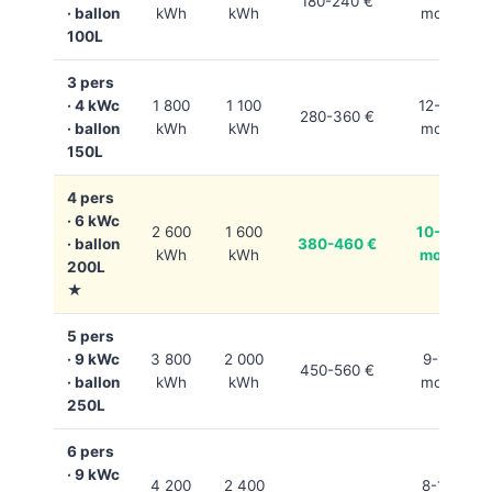
180-240 €
· ballon
kWh
kWh
mois
100L
3 pers
· 4 kWc
1 800
1 100
12-15
280-360 €
· ballon
kWh
kWh
mois
150L
4 pers
· 6 kWc
2 600
1 600
10-12
· ballon
380-460 €
kWh
kWh
mois
200L
★
5 pers
· 9 kWc
3 800
2 000
9-11
450-560 €
· ballon
kWh
kWh
mois
250L
6 pers
· 9 kWc
4 200
2 400
8-10