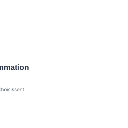
ommation
choisissent