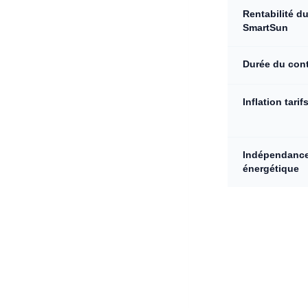
Rentabilité d
SmartSun
Durée du con
Inflation tari
Indépendanc
énergétique