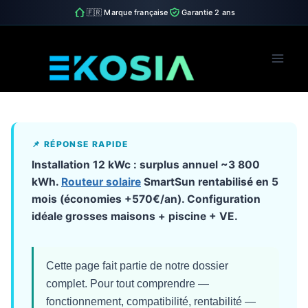
🇫🇷 Marque française
Garantie 2 ans
Skip
to
content
📌 RÉPONSE RAPIDE
Installation 12 kWc : surplus annuel ~3 800
kWh.
Routeur solaire
SmartSun rentabilisé en 5
mois (économies +570€/an). Configuration
idéale grosses maisons + piscine + VE.
Cette page fait partie de notre dossier
complet. Pour tout comprendre —
fonctionnement, compatibilité, rentabilité —